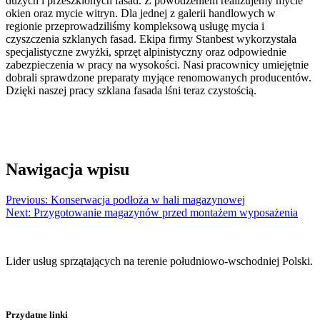
dużych i przeszklonych fasad. Z powodzeniem realizujemy mycie
okien oraz mycie witryn. Dla jednej z galerii handlowych w
regionie przeprowadziliśmy kompleksową usługę mycia i
czyszczenia szklanych fasad. Ekipa firmy Stanbest wykorzystała
specjalistyczne zwyżki, sprzęt alpinistyczny oraz odpowiednie
zabezpieczenia w pracy na wysokości. Nasi pracownicy umiejętnie
dobrali sprawdzone preparaty myjące renomowanych producentów.
Dzięki naszej pracy szklana fasada lśni teraz czystością.
Nawigacja wpisu
Previous:
Konserwacja podłoża w hali magazynowej
Next:
Przygotowanie magazynów przed montażem wyposażenia
Lider usług sprzątających na terenie południowo-wschodniej Polski.
Przydatne linki