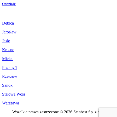
Oddziały
Dębica
Jarosław
Jasło
Krosno
Mielec
Przemyśl
Rzeszów
Sanok
Stalowa Wola
Warszawa
Wszelkie prawa zastrzeżone © 2026 Stanbest Sp. z o. o.