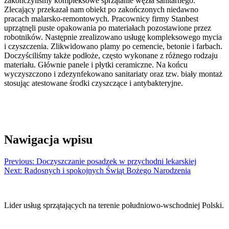
zakończyliśmy kompleksowe sprzątanie węzła sanitarnego.
Zlecający przekazał nam obiekt po zakończonych niedawno
pracach malarsko-remontowych. Pracownicy firmy Stanbest
uprzątnęli puste opakowania po materiałach pozostawione przez
robotników. Następnie zrealizowano usługę kompleksowego mycia
i czyszczenia. Zlikwidowano plamy po cemencie, betonie i farbach.
Doczyściliśmy także podłoże, często wykonane z różnego rodzaju
materiału. Głównie panele i płytki ceramiczne. Na końcu
wyczyszczono i zdezynfekowano sanitariaty oraz tzw. biały montaż
stosując atestowane środki czyszczące i antybakteryjne.
Nawigacja wpisu
Previous:
Doczyszczanie posadzek w przychodni lekarskiej
Next:
Radosnych i spokojnych Świąt Bożego Narodzenia
Lider usług sprzątających na terenie południowo-wschodniej Polski.