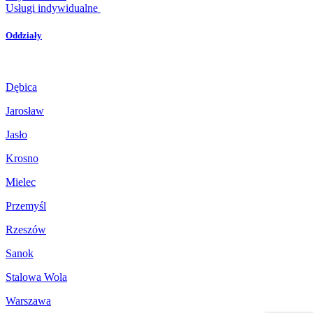
Usługi indywidualne
Oddziały
Dębica
Jarosław
Jasło
Krosno
Mielec
Przemyśl
Rzeszów
Sanok
Stalowa Wola
Warszawa