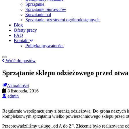
Sprzątanie
Sprzątanie biurowców
Sprzatanie hal
Sprzątanie przestrzeni ogólnodostępnych
Blog
Oferty pracy
FAQ
Kontakt
Polityka prywatności
Wróć do postów
Sprzątanie sklepu odzieżowego przed otw
Aktualności
8 listopada, 2016
admin
Regularnie współpracujemy z branżą odzieżową. Do grona naszych kl
kompleksowym sprzątaniu wielko powierzchniowego sklepu przed otwa
Przeprowadziliśmy usługę „od A do Z”. Zlecenie było realizowane 