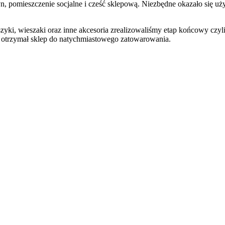
gazyn, pomieszczenie socjalne i cześć sklepową. Niezbędne okazało się
szyki, wieszaki oraz inne akcesoria zrealizowaliśmy etap końcowy czyl
a otrzymał sklep do natychmiastowego zatowarowania.